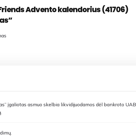
Friends Advento kalendorius (41706)
as”
mas
” įgaliotas asmuo skelbia likvidijuodamos dėl bankroto UAB
.
dimų.