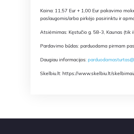
Kaina: 11,57 Eur + 1,00 Eur pakavimo moke
paslaugomis/arba pirkėjo pasirinktu ir apm
Atsiėmimas: Kęstučio g. 58-3, Kaunas (tik i
Pardavimo būdas: parduodama pirmam pasiū
Daugiau informacijos:
parduodamasturtas@v
Skelbiu.lt: https://www.skelbiu.lt/skelb