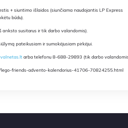
stis + siuntimo išlaidos (siunčiama naudojantis LP Express
okėtu būdu).
š anksto susitarus ir tik darbo valandomis).
lymą pateikusiam ir sumokėjusiam pirkėjui.
alnetas.lt
arba telefonu 8-688-29893 (tik darbo valandomis
imai/lego-friends-advento-kalendorius-41706-70824255.html