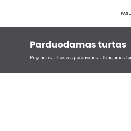
PASL
Parduodamas turtas
Pagrindinis
Laisvas pardavimas
Kilnojamas tu