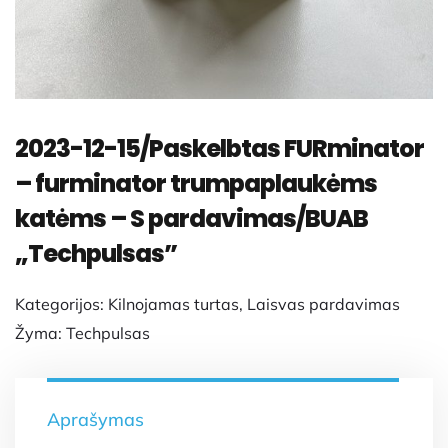
2023-12-15/Paskelbtas FURminator
– furminator trumpaplaukėms
katėms – S pardavimas/BUAB
„Techpulsas”
Kategorijos:
Kilnojamas turtas
,
Laisvas pardavimas
Žyma:
Techpulsas
Aprašymas