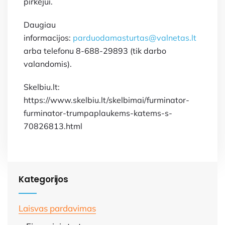
pirkėjui.
Daugiau
informacijos:
parduodamasturtas@valnetas.lt
arba telefonu 8-688-29893 (tik darbo
valandomis).
Skelbiu.lt:
https://www.skelbiu.lt/skelbimai/furminator-
furminator-trumpaplaukems-katems-s-
70826813.html
Kategorijos
Laisvas pardavimas