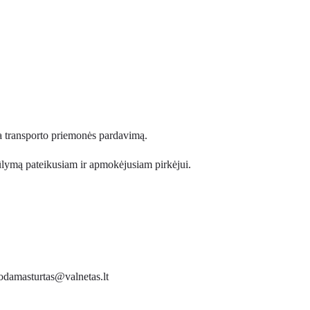
 transporto priemonės pardavimą.
lymą pateikusiam ir apmokėjusiam pirkėjui.
uodamasturtas@valnetas.lt