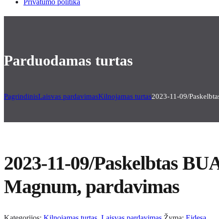
Privatumo politika
Parduodamas turtas
Pagrindinis
Laisvas pardavimas
Kilnojamas turtas
2023-11-09/Paskelbta
2023-11-09/Paskelbtas BUAB
Magnum, pardavimas
Kategorijos:
Kilnojamas turtas
,
Laisvas pardavimas
Žyma:
Eidesa