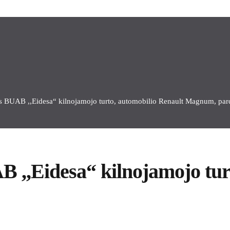
s BUAB ,,Eidesa“ kilnojamojo turto, automobilio Renault Magnum, pa
 ,,Eidesa“ kilnojamojo tur