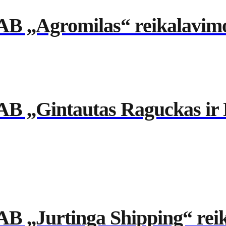
AB ,,Agromilas“ reikalavimo
B ,,Gintautas Raguckas ir 
B ,,Jurtinga Shipping“ rei