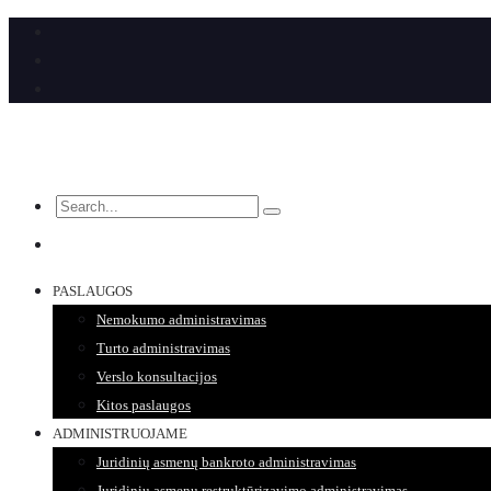
PASLAUGOS
Nemokumo administravimas
Turto administravimas
Verslo konsultacijos
Kitos paslaugos
ADMINISTRUOJAME
Juridinių asmenų bankroto administravimas
Juridinių asmenų restruktūrizavimo administravimas