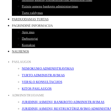
Fizinių asmenų bankroto administravimas
Turto valdymas
PARDUODAMAS TURTAS
PAGRINDINĖ INFORMACIJA
Apie mus
Darbuotojai
Kontaktai
NAUJIENOS
PASLAUGOS
NEMOKUMO ADMINISTRAVIMAS
TURTO ADMINISTRAVIMAS
VERSLO KONSULTACIJOS
KITOS PASLAUGOS
ADMINISTRUOJAME
JURIDINIŲ ASMENŲ BANKROTO ADMINISTRAVIMAS
JURIDINIŲ ASMENŲ RESTRUKTŪRIZAVIMO ADMINISTR