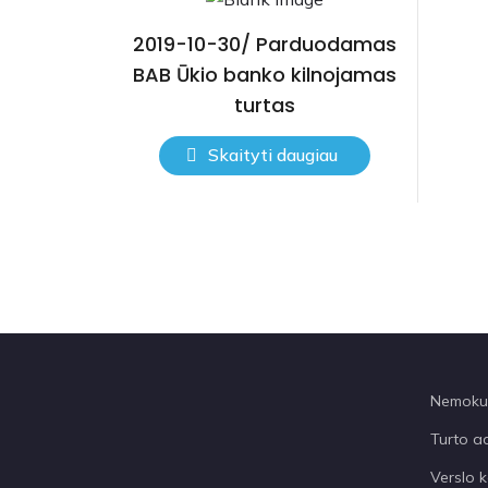
2019-10-30/ Parduodamas
BAB Ūkio banko kilnojamas
turtas
Skaityti daugiau
Nemokum
Turto a
Verslo k