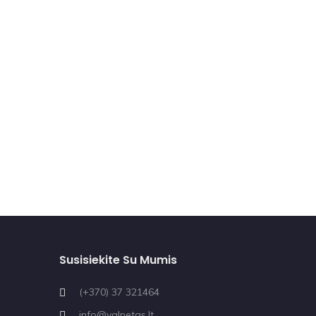
Susisiekite Su Mumis
(+370) 37 321464
info@valnetas.lt