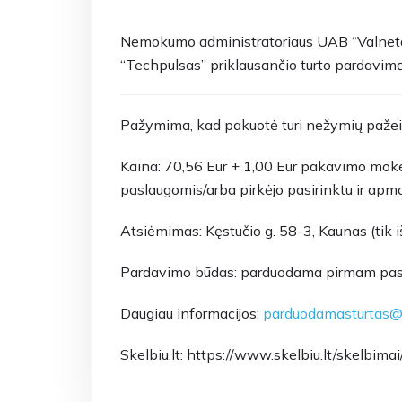
Nemokumo administratoriaus UAB “Valnetas
“Techpulsas” priklausančio turto pardavimą
Pažymima, kad pakuotė turi nežymių pažei
Kaina: 70,56 Eur + 1,00 Eur pakavimo moke
paslaugomis/arba pirkėjo pasirinktu ir apm
Atsiėmimas: Kęstučio g. 58-3, Kaunas (tik i
Pardavimo būdas: parduodama pirmam pasiū
Daugiau informacijos:
parduodamasturtas@v
Skelbiu.lt: https://www.skelbiu.lt/skelbi