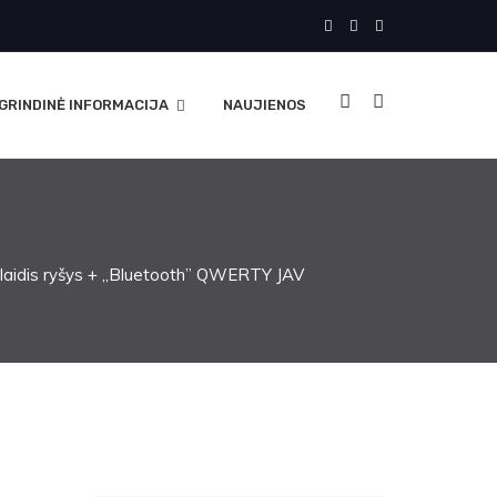
GRINDINĖ INFORMACIJA
NAUJIENOS
laidis ryšys + „Bluetooth” QWERTY JAV