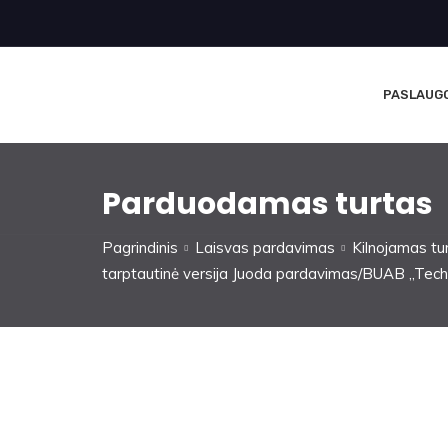
PASLAUG
Parduodamas turtas
Pagrindinis
Laisvas pardavimas
Kilnojamas tu
tarptautinė versija Juoda pardavimas/BUAB „Tech