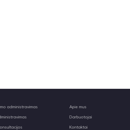
o administravimas
Apie mus
dministravimas
Darbuotojai
onsultacijos
Kontaktai