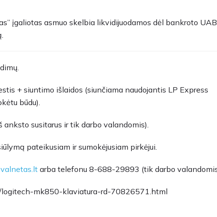
” įgaliotas asmuo skelbia likvidijuodamos dėl bankroto UAB
.
dimų.
stis + siuntimo išlaidos (siunčiama naudojantis LP Express
okėtu būdu).
š anksto susitarus ir tik darbo valandomis).
lymą pateikusiam ir sumokėjusiam pirkėjui.
alnetas.lt
arba telefonu 8-688-29893 (tik darbo valandomis
mai/logitech-mk850-klaviatura-rd-70826571.html