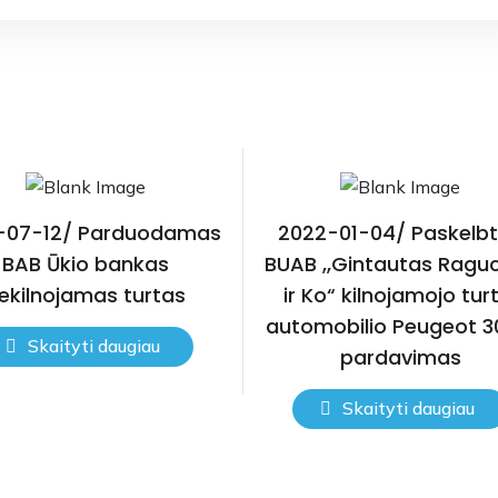
-07-12/ Parduodamas
2022-01-04/ Paskelb
BAB Ūkio bankas
BUAB ,,Gintautas Ragu
ekilnojamas turtas
ir Ko“ kilnojamojo tur
automobilio Peugeot 3
Skaityti daugiau
pardavimas
Skaityti daugiau