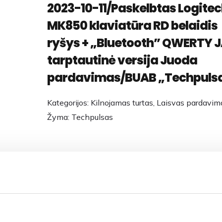
2023-10-11/Paskelbtas Logite
MK850 klaviatūra RD belaidis
ryšys + „Bluetooth” QWERTY 
tarptautinė versija Juoda
pardavimas/BUAB „Techpuls
Kategorijos:
Kilnojamas turtas
,
Laisvas pardavim
Žyma:
Techpulsas