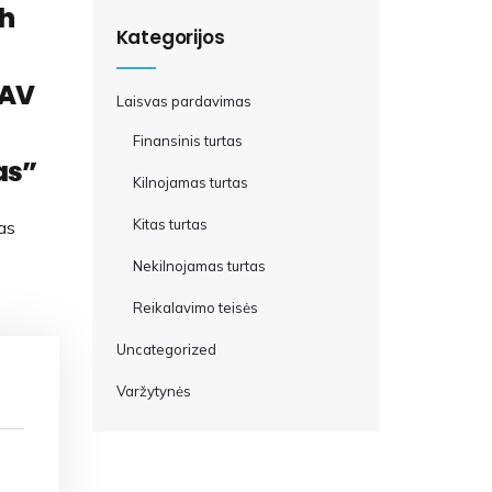
ch
Kategorijos
JAV
Laisvas pardavimas
Finansinis turtas
as”
Kilnojamas turtas
Kitas turtas
as
Nekilnojamas turtas
Reikalavimo teisės
Uncategorized
Varžytynės