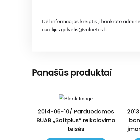
Dėl informacijos kreiptis į bankroto adminis
aurelijus.galvelis@valnetas.lt.
Panašūs produktai
2014-06-10/ Parduodamos
201
BUAB ,,Softplus“ reikalavimo
ban
teisės
įmon