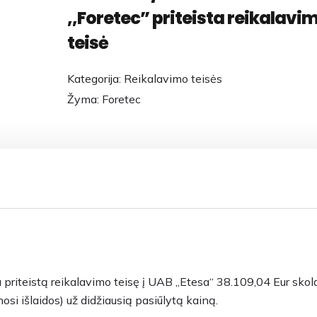
,,Foretec” priteista reikalavi
teisė
Kategorija:
Reikalavimo teisės
Žyma:
Foretec
riteistą reikalavimo teisę į UAB „Etesa“ 38.109,04 Eur skol
osi išlaidos) už didžiausią pasiūlytą kainą.