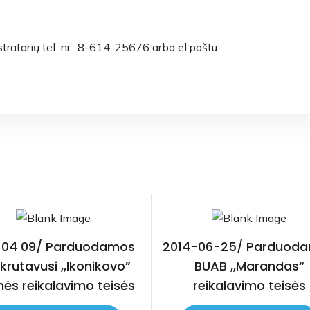
tratorių tel. nr.: 8-614-25676 arba el.paštu:
3 04 09/ Parduodamos
2014-06-25/ Parduod
krutavusi ,,Ikonikovo”
BUAB ,,Marandas“
ės reikalavimo teisės
reikalavimo teisės