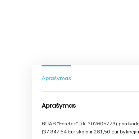
Aprašymas
Aprašymas
BUAB “Foretec” (į.k. 302605773) parduoda p
(37.847,54 Eur skola ir 261,50 Eur bylinėjim