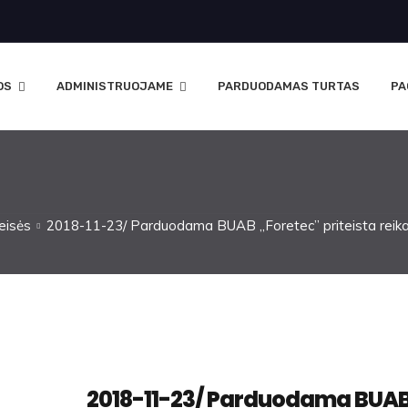
OS
ADMINISTRUOJAME
PARDUODAMAS TURTAS
PA
eisės
2018-11-23/ Parduodama BUAB ,,Foretec” priteista reika
2018-11-23/ Parduodama BUA