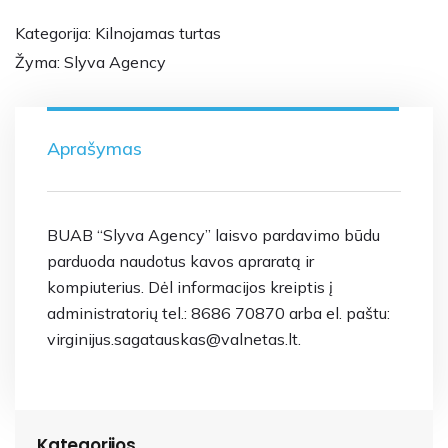
Kategorija:
Kilnojamas turtas
Žyma:
Slyva Agency
Aprašymas
BUAB “Slyva Agency” laisvo pardavimo būdu
parduoda naudotus kavos apraratą ir
kompiuterius. Dėl informacijos kreiptis į
administratorių tel.: 8686 70870 arba el. paštu:
virginijus.sagatauskas@valnetas.lt.
Kategorijos