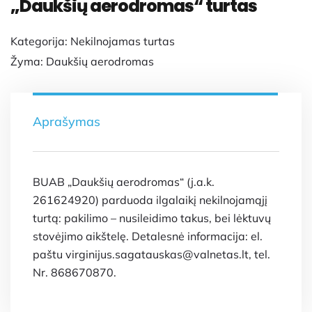
„Daukšių aerodromas“ turtas
Kategorija:
Nekilnojamas turtas
Žyma:
Daukšių aerodromas
Aprašymas
BUAB „Daukšių aerodromas“ (j.a.k.
261624920) parduoda ilgalaikį nekilnojamąjį
turtą: pakilimo – nusileidimo takus, bei lėktuvų
stovėjimo aikštelę. Detalesnė informacija: el.
paštu virginijus.sagatauskas@valnetas.lt, tel.
Nr. 868670870.