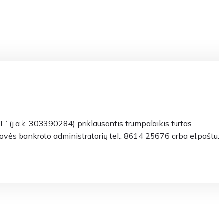
 (j.a.k. 303390284) priklausantis trumpalaikis turtas
drovės bankroto administratorių tel.: 8614 25676 arba el.paštu: