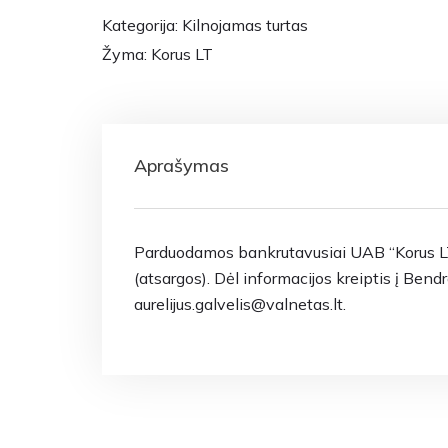
Kategorija:
Kilnojamas turtas
Žyma:
Korus LT
Aprašymas
Parduodamos bankrutavusiai UAB “Korus LT”
(atsargos). Dėl informacijos kreiptis į Ben
aurelijus.galvelis@valnetas.lt.