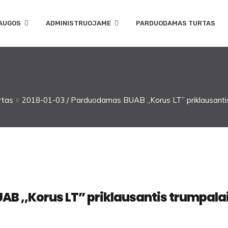
AUGOS
ADMINISTRUOJAME
PARDUODAMAS TURTAS
rtas
2018-01-03 / Parduodamas BUAB ,,Korus LT” priklausantis
B ,,Korus LT” priklausantis trumpala