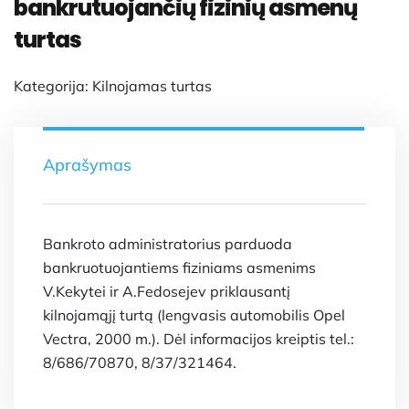
bankrutuojančių fizinių asmenų
turtas
Kategorija:
Kilnojamas turtas
Aprašymas
Bankroto administratorius parduoda
bankruotuojantiems fiziniams asmenims
V.Kekytei ir A.Fedosejev priklausantį
kilnojamąjį turtą (lengvasis automobilis Opel
Vectra, 2000 m.). Dėl informacijos kreiptis tel.:
8/686/70870, 8/37/321464.