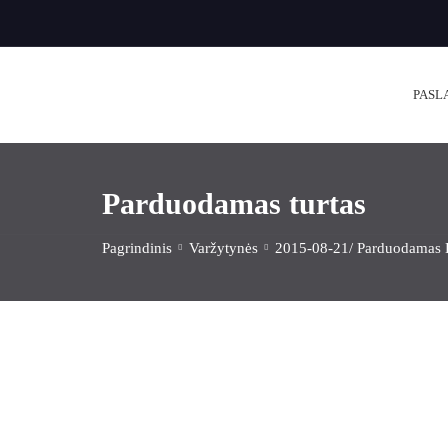
PASL
Parduodamas turtas
Pagrindinis
Varžytynės
2015-08-21/ Parduodamas