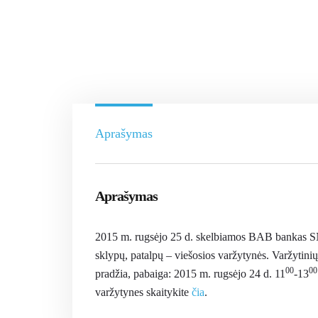
Aprašymas
Aprašymas
2015 m. rugsėjo 25 d. skelbiamos BAB bankas S
sklypų, patalpų – viešosios varžytynės. Varžytinių
00
00
pradžia, pabaiga: 2015 m. rugsėjo 24 d. 11
-13
varžytynes skaitykite
čia
.