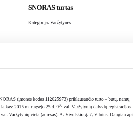
SNORAS turtas
Kategorija:
Varžytynės
NORAS (įmonės kodas 112025973) priklausančio turto – butų, namų,
00
 laikas: 2015 m. rugsėjo 25 d. 9
val. Varžytynių dalyvių registracijos
val. Varžytynių vieta (adresas): A. Vivulskio g. 7, Vilnius. Daugiau api