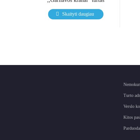
Skaityti daugiau
Nemokum
Turto ad
Verslo ko
Kitos pas
Parduoda