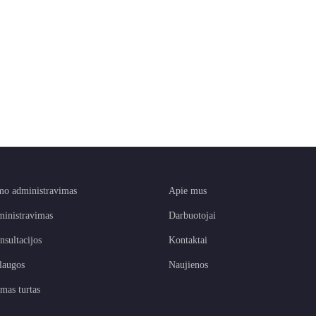
o administravimas
Apie mus
ministravimas
Darbuotojai
nsultacijos
Kontaktai
laugos
Naujienos
mas turtas