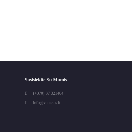
Susisiekite Su Mumis
(+370) 37 321464
info@valnetas.lt