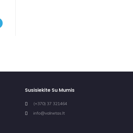
Susisiekite Su Mumis
(+370) 37 321464
info@valnetas.lt