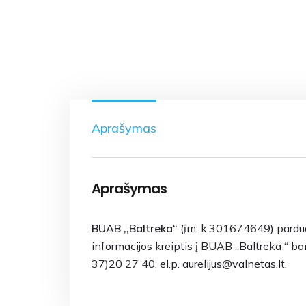
Aprašymas
Aprašymas
BUAB ,,Baltreka“
(įm. k.301674649) parduod
informacijos kreiptis į BUAB „Baltreka “ ba
37)20 27 40, el.p. aurelijus@valnetas.lt.