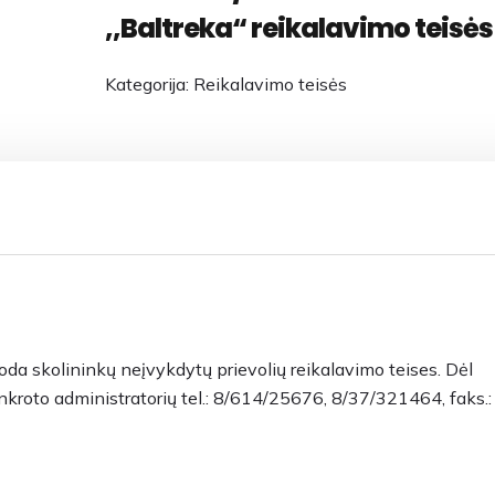
,,Baltreka“ reikalavimo teisės
Kategorija:
Reikalavimo teisės
a skolininkų neįvykdytų prievolių reikalavimo teises. Dėl
nkroto administratorių tel.: 8/614/25676, 8/37/321464, faks.: