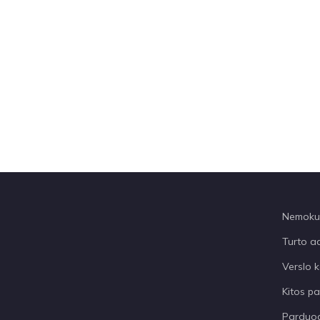
Nemokum
Turto a
Verslo k
Kitos p
Parduod