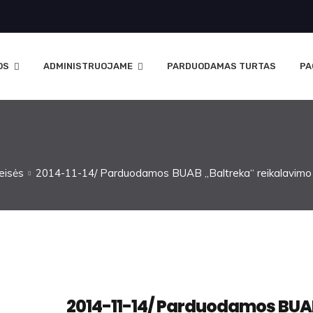
OS
ADMINISTRUOJAME
PARDUODAMAS TURTAS
PA
eisės
2014-11-14/ Parduodamos BUAB ,,Baltreka“ reikalavimo 
2014-11-14/ Parduodamos BUA