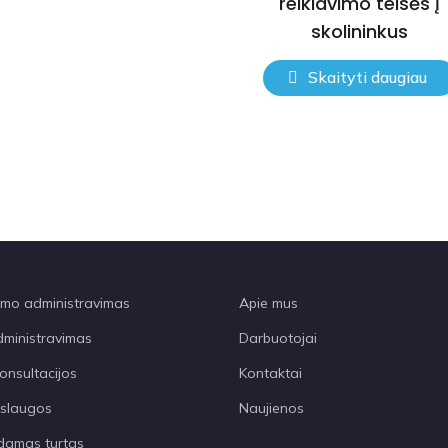
reiklavimo teisės į
skolininkus
Skaityti daugiau
o administravimas
Apie mus
dministravimas
Darbuotojai
onsultacijos
Kontaktai
aslaugos
Naujienos
amas turtas