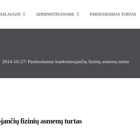
PASLAUGOS
ADMINISTRUOJAME
PARDUODAMAS TURTAS
2014-10-27/ Parduodamas bankrutuojančių fizinių asmenų turtas
ančių fizinių asmenų turtas