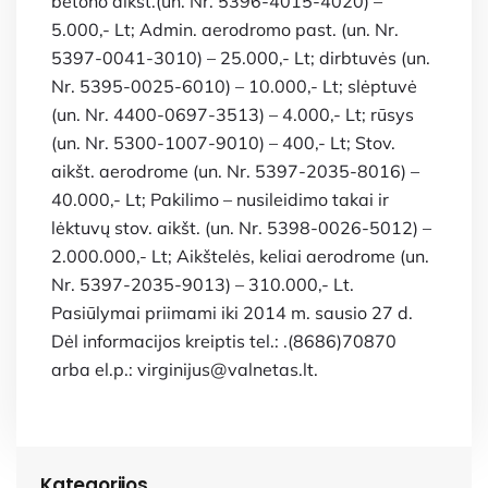
betono aikšt.(un. Nr. 5396-4015-4020) –
5.000,- Lt; Admin. aerodromo past. (un. Nr.
5397-0041-3010) – 25.000,- Lt; dirbtuvės (un.
Nr. 5395-0025-6010) – 10.000,- Lt; slėptuvė
(un. Nr. 4400-0697-3513) – 4.000,- Lt; rūsys
(un. Nr. 5300-1007-9010) – 400,- Lt; Stov.
aikšt. aerodrome (un. Nr. 5397-2035-8016) –
40.000,- Lt; Pakilimo – nusileidimo takai ir
lėktuvų stov. aikšt. (un. Nr. 5398-0026-5012) –
2.000.000,- Lt; Aikštelės, keliai aerodrome (un.
Nr. 5397-2035-9013) – 310.000,- Lt.
Pasiūlymai priimami iki 2014 m. sausio 27 d.
Dėl informacijos kreiptis tel.: .(8686)70870
arba el.p.: virginijus@valnetas.lt.
Kategorijos